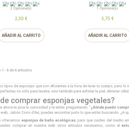
 los mejores jabones en
Siempre utilizamos vuestros jabones,
2
Opinione(s)
1
Opinione(s)
io y resultados
cremas, mineral de alumbre y arcillas. Os
escribo para agradece ...
2,30 €
3,75 €
dic 1, 2025
Compra verificada
Compra verificada
AÑADIR AL CARRITO
AÑADIR AL CARRITO
1 - 6 de 6 artículos
 tipos de esponjas que son eficientes a la hora de lavar tu cuerpo, pero lo 
perfectas no sólo para lavarte, sino también para exfoliar la piel, eliminar célu
de comprar esponjas vegetales?
 ahora te pica la curiosidad y te estás preguntando: "
¿dónde puedo compra
 web, Jabón Zorro d'Avi, puedes encontrar justo lo que estás buscando. ¿A q
e ofrecemos
esponjas de baño ecológicas
, para que cuides del medio am
uedes comprar en nuestra web otros artículos necesarios, como el
est