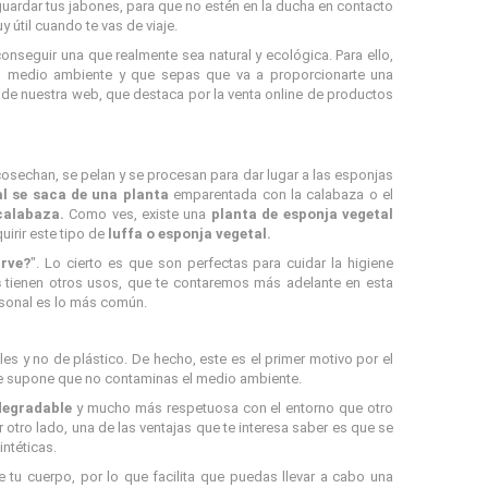
uardar tus jabones, para que no estén en la ducha en contacto
 útil cuando te vas de viaje.
onseguir una que realmente sea natural y ecológica. Para ello,
l medio ambiente y que sepas que va a proporcionarte una
o de nuestra web, que destaca por la venta online de productos
cosechan, se pelan y se procesan para dar lugar a las esponjas
al se saca de una planta
emparentada con la calabaza o el
calabaza.
Como ves, existe una
planta de esponja vegetal
irir este tipo de
luffa o esponja vegetal.
irve?
". Lo cierto es que son perfectas para cuidar la higiene
s
tienen otros usos, que te contaremos más adelante en esta
sonal es lo más común.
s y no de plástico. De hecho, este es el primer motivo por el
que supone que no contaminas el medio ambiente.
degradable
y mucho más respetuosa con el entorno que otro
 otro lado, una de las ventajas que te interesa saber es que se
ntéticas.
 tu cuerpo, por lo que facilita que puedas llevar a cabo una