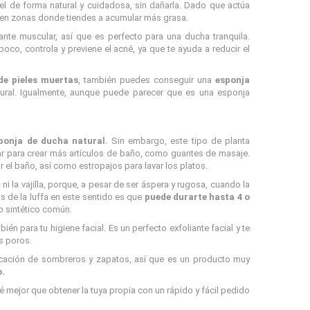
el de forma natural y cuidadosa, sin dañarla. Dado que actúa
jes en zonas donde tiendes a acumular más grasa.
ante muscular, así que es perfecto para una ducha tranquila.
oco, controla y previene el acné, ya que te ayuda a reducir el
 de pieles muertas
, también puedes conseguir una
esponja
ural. Igualmente, aunque puede parecer que es una esponja
ponja de ducha natural.
Sin embargo, este tipo de planta
ar para crear más artículos de baño, como guantes de masaje.
 el baño, así como estropajos para lavar los platos.
ni la vajilla, porque, a pesar de ser áspera y rugosa, cuando la
 de la luffa en este sentido es que
puede durarte hasta 4 o
o sintético común.
én para tu higiene facial. Es un perfecto exfoliante facial y te
os poros.
abricación de sombreros y zapatos, así que es un producto muy
o.
ué mejor que obtener la tuya propia con un rápido y fácil pedido