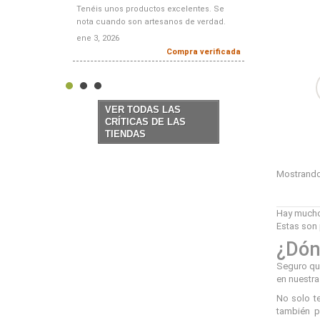
Tenéis unos productos excelentes. Se
Simplemente
nota cuando son artesanos de verdad.
calidad, prec
ene 3, 2026
dic 21, 2025
Compra verificada
VER TODAS LAS
CRÍTICAS DE LAS
TIENDAS
Mostrando 
Hay muchos
Estas son 
¿Dón
Seguro que
en nuestra
No solo t
también p