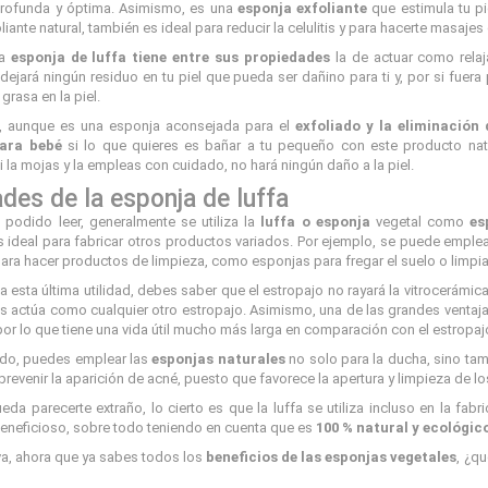
profunda y óptima. Asimismo, es una
esponja exfoliante
que estimula tu pi
iante natural, también es ideal para reducir la celulitis y para hacerte masa
la
esponja de luffa tiene entre sus propiedades
la de actuar como relaj
jará ningún residuo en tu piel que pueda ser dañino para ti y, por si fuera p
grasa en la piel.
o, aunque es una esponja aconsejada para el
exfoliado y la eliminación
para bebé
si lo que quieres es bañar a tu pequeño con este producto nat
i la mojas y la empleas con cuidado, no hará ningún daño a la piel.
ades de la esponja de luffa
podido leer, generalmente se utiliza la
luffa o esponja
vegetal como
es
 ideal para fabricar otros productos variados. Por ejemplo, se puede emple
ra hacer productos de limpieza, como esponjas para fregar el suelo o limpiar
a esta última utilidad, debes saber que el estropajo no rayará la vitrocerámica 
actúa como cualquier otro estropajo. Asimismo, una de las grandes ventajas
 por lo que tiene una vida útil mucho más larga en comparación con el estropaj
ado, puedes emplear las
esponjas naturales
no solo para la ducha, sino tambi
prevenir la aparición de acné, puesto que favorece la apertura y limpieza de l
da parecerte extraño, lo cierto es que la luffa se utiliza incluso en la f
 beneficioso, sobre todo teniendo en cuenta que es
100 % natural y ecológic
iva, ahora que ya sabes todos los
beneficios de las esponjas vegetales
, ¿q