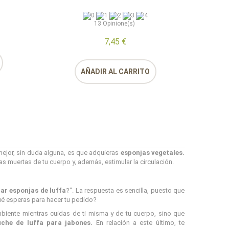
13
Opinione(s)
7,45 €
AÑADIR AL CARRITO
mejor, sin duda alguna, es que adquieras
esponjas vegetales.
las muertas de tu cuerpo y, además, estimular la circulación.
r esponjas de luffa
?". La respuesta es sencilla, puesto que
ué esperas para hacer tu pedido?
biente mientras cuidas de ti misma y de tu cuerpo, sino que
uche de luffa para jabones.
En relación a este último, te