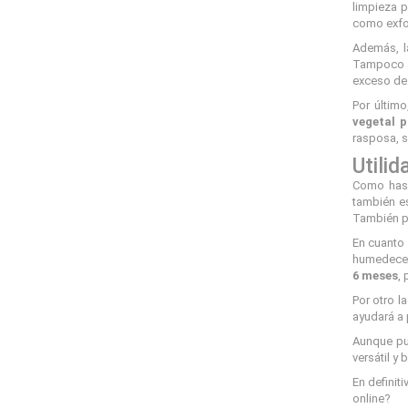
limpieza 
como exfol
Además, 
Tampoco de
exceso de 
Por últim
vegetal 
rasposa, s
Utilid
Como has 
también es
También pa
En cuanto 
humedeces 
6 meses
,
Por otro l
ayudará a 
Aunque pue
versátil y
En definit
online?