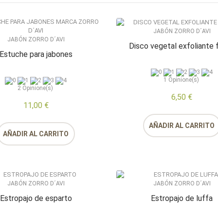
JABÓN ZORRO D´AVI
JABÓN ZORRO D´AVI
Disco vegetal exfoliante f
Estuche para jabones
1
Opinione(s)
2
Opinione(s)
6,50 €
11,00 €
AÑADIR AL CARRITO
AÑADIR AL CARRITO
JABÓN ZORRO D´AVI
JABÓN ZORRO D´AVI
Estropajo de esparto
Estropajo de luffa
r
Felipe Torres
Revisado por
Mario Somosierra Justo