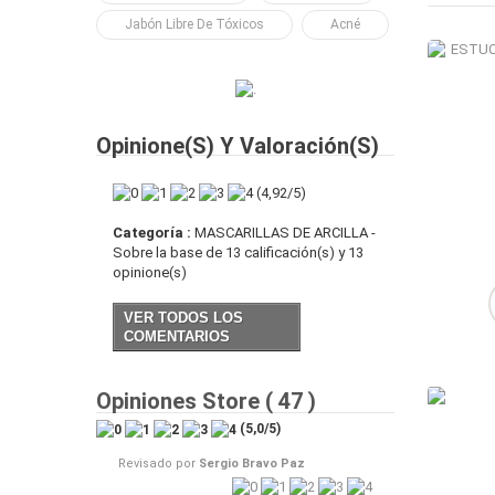
Jabón Libre De Tóxicos
Acné
Opinione(s) Y Valoración(s)
(
4,92
/
5
)
Categoría :
MASCARILLAS DE ARCILLA
-
Sobre la base de
13
calificación(s) y
13
opinione(s)
VER TODOS LOS
COMENTARIOS
Opiniones Store ( 47 )
(
5,0
/
5
)
Revisado por
Sergio Bravo Paz
Revisado po