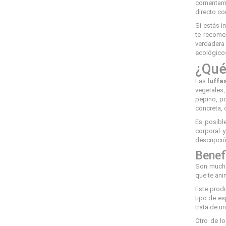
comentamos
directo co
Si estás i
te recome
verdadera 
ecológico
¿Qué
Las
luffas
vegetales
pepino, p
concreta, 
Es posibl
corporal y
descripción
Benef
Son muchas
que te ani
Este produ
tipo de es
trata de u
Otro de l